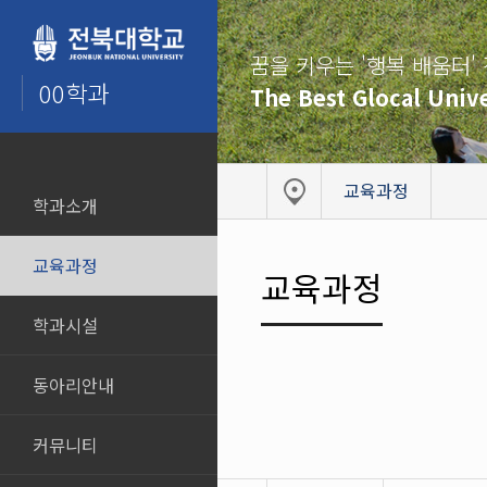
꿈을 키우는 '행복 배움터'
00학과
The Best Glocal Unive
교육과정
학과소개
교육과정
교육과정
학과시설
동아리안내
커뮤니티