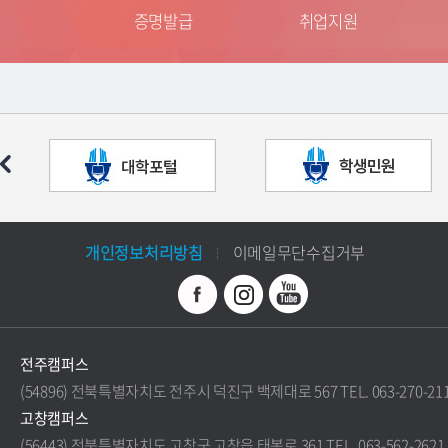
는 길
증명발급
취업지원
개인정보처리방침
이메일무단수집거부
전주캠퍼스
(54896) 전북특별자치도 전주시 덕진구 백제대로 567 TEL. 063-270-21
고창캠퍼스
(56443) 전북특별자치도 고창군 고창읍 태봉로 361 TEL. 063-562-2621